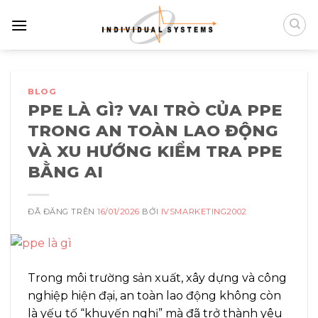
Chuyển
đến
nội
dung
BLOG
PPE LÀ GÌ? VAI TRÒ CỦA PPE
TRONG AN TOÀN LAO ĐỘNG
VÀ XU HƯỚNG KIỂM TRA PPE
BẰNG AI
ĐÃ ĐĂNG TRÊN
16/01/2026
BỞI
IVSMARKETING2002
Trong môi trường sản xuất, xây dựng và công
nghiệp hiện đại, an toàn lao động không còn
là yếu tố “khuyến nghị” mà đã trở thành yêu