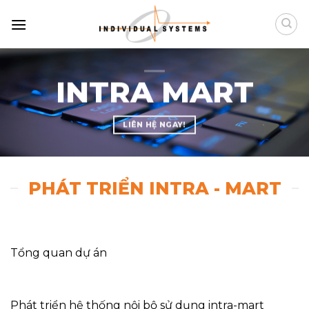
Chuyển
đến
nội
dung
INTRA MART
LIÊN HỆ NGAY!
PHÁT TRIỂN INTRA - MART
Tổng quan dự án
Phát triển hệ thống nội bộ sử dụng intra-mart