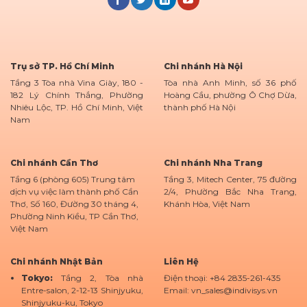
Trụ sở TP. Hồ Chí Minh
Chi nhánh Hà Nội
Tầng 3 Tòa nhà Vina Giày, 180 -
Tòa nhà Anh Minh, số 36 phố
182 Lý Chính Thắng, Phường
Hoàng Cầu, phường Ô Chợ Dừa,
Nhiêu Lộc, TP. Hồ Chí Minh, Việt
thành phố Hà Nội
Nam
Chi nhánh Cần Thơ
Chi nhánh Nha Trang
Tầng 6 (phòng 605) Trung tâm
Tầng 3, Mitech Center, 75 đường
dịch vụ việc làm thành phố Cần
2/4, Phường Bắc Nha Trang,
Thơ, Số 160, Đường 30 tháng 4,
Khánh Hòa, Việt Nam
Phường Ninh Kiều, TP Cần Thơ,
Việt Nam
Chi nhánh Nhật Bản
Liên Hệ
Tokyo:
Tầng 2, Tòa nhà
Điện thoại: +84 2835-261-435
Entre-salon, 2-12-13 Shinjyuku,
Email: vn_sales@indivisys.vn
Shinjyuku-ku, Tokyo