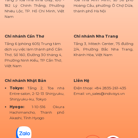
182 Lý Chính Thắng, Phường
Hoàng Cầu, phường Ô Chợ Dừa,
Nhiêu Lộc, TP. Hồ Chí Minh, Việt
thành phố Hà Nội
Nam
Chi nhánh Cần Thơ
Chi nhánh Nha Trang
Tầng 6 (phòng 605) Trung tâm
Tầng 3, Mitech Center, 75 đường
dịch vụ việc làm thành phố Cần
2/4, Phường Bắc Nha Trang,
Thơ, Số 160, Đường 30 tháng 4,
Khánh Hòa, Việt Nam
Phường Ninh Kiều, TP Cần Thơ,
Việt Nam
Chi nhánh Nhật Bản
Liên Hệ
Tokyo:
Tầng 2, Tòa nhà
Điện thoại: +84 2835-261-435
Entre-salon, 2-12-13 Shinjyuku,
Email: vn_sales@indivisys.vn
Shinjyuku-ku, Tokyo
Hyogo:
1-10-516 Okura
Hachimancho, Thành phố
Akashi, Tỉnh Hyogo