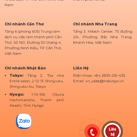
Nam
Chi nhánh Cần Thơ
Chi nhánh Nha Trang
Tầng 6 (phòng 605) Trung tâm
Tầng 3, Mitech Center, 75 đường
dịch vụ việc làm thành phố Cần
2/4, Phường Bắc Nha Trang,
Thơ, Số 160, Đường 30 tháng 4,
Khánh Hòa, Việt Nam
Phường Ninh Kiều, TP Cần Thơ,
Việt Nam
Chi nhánh Nhật Bản
Liên Hệ
Tokyo:
Tầng 2, Tòa nhà
Điện thoại: +84 2835-261-435
Entre-salon, 2-12-13 Shinjyuku,
Email: vn_sales@indivisys.vn
Shinjyuku-ku, Tokyo
Hyogo:
1-10-516 Okura
Hachimancho, Thành phố
Akashi, Tỉnh Hyogo