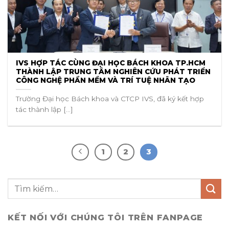
IVS HỢP TÁC CÙNG ĐẠI HỌC BÁCH KHOA TP.HCM
THÀNH LẬP TRUNG TÂM NGHIÊN CỨU PHÁT TRIỂN
CÔNG NGHỆ PHẦN MỀM VÀ TRÍ TUỆ NHÂN TẠO
Trường Đại học Bách khoa và CTCP IVS, đã ký kết hợp
tác thành lập [...]
1
2
3
KẾT NỐI VỚI CHÚNG TÔI TRÊN FANPAGE