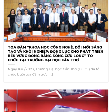
TỌA ĐÀM “KHOA HỌC CÔNG NGHỆ, ĐỔI MỚI SÁNG
TẠO VÀ KHỞI NGHIỆP: ĐỘNG LỰC CHO PHÁT TRIỂN
BỀN VỮNG ĐỒNG BẰNG SÔNG CỬU LONG” TỔ
CHỨC TẠI TRƯỜNG ĐẠI HỌC CẦN THƠ
Ngày 16/6/2023, Trường Đại học Cần Thơ (ĐHCT) đã tổ
chức buổi tọa đàm trực [...]