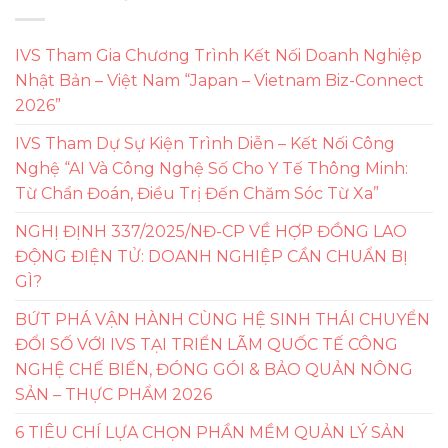
IVS Tham Gia Chương Trình Kết Nối Doanh Nghiệp
Nhật Bản – Việt Nam “Japan – Vietnam Biz-Connect
2026”
IVS Tham Dự Sự Kiện Trình Diễn – Kết Nối Công
Nghệ “AI Và Công Nghệ Số Cho Y Tế Thông Minh:
Từ Chẩn Đoán, Điều Trị Đến Chăm Sóc Từ Xa”
NGHỊ ĐỊNH 337/2025/NĐ-CP VỀ HỢP ĐỒNG LAO
ĐỘNG ĐIỆN TỬ: DOANH NGHIỆP CẦN CHUẨN BỊ
GÌ?
BỨT PHÁ VẬN HÀNH CÙNG HỆ SINH THÁI CHUYỂN
ĐỔI SỐ VỚI IVS TẠI TRIỂN LÃM QUỐC TẾ CÔNG
NGHỆ CHẾ BIẾN, ĐÓNG GÓI & BẢO QUẢN NÔNG
SẢN – THỰC PHẨM 2026
6 TIÊU CHÍ LỰA CHỌN PHẦN MỀM QUẢN LÝ SẢN