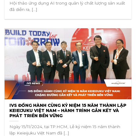
Hội thảo ứng dụng AI trong quản lý chất lượng sản xuất
đã diễn ra, [...]
IVS ĐỒNG HÀNH CÙNG KỶ NIỆM 15 NĂM THÀNH LẬP
KEIEIJUKU VIỆT NAM – HÀNH TRÌNH GẮN KẾT VÀ
PHÁT TRIỂN BỀN VỮNG
Ngày 15/11/2024, tại TP.HCM, Lễ kỷ niệm 15 năm thành
lập Keieijuku Việt Nam đã [...]