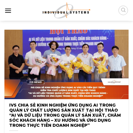
Chuyển
đến
nội
dung
IVS CHIA SẺ KINH NGHIỆM ỨNG DỤNG AI TRONG
QUẢN LÝ CHẤT LƯỢNG SẢN XUẤT TẠI HỘI THẢO
“AI VÀ DỮ LIỆU TRONG QUẢN LÝ SẢN XUẤT, CHĂM
SÓC KHÁCH HÀNG – XU HƯỚNG VÀ ỨNG DỤNG
TRONG THỰC TIỄN DOANH NGHIỆP”