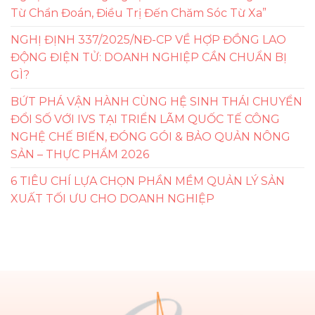
Từ Chẩn Đoán, Điều Trị Đến Chăm Sóc Từ Xa”
NGHỊ ĐỊNH 337/2025/NĐ-CP VỀ HỢP ĐỒNG LAO
ĐỘNG ĐIỆN TỬ: DOANH NGHIỆP CẦN CHUẨN BỊ
GÌ?
BỨT PHÁ VẬN HÀNH CÙNG HỆ SINH THÁI CHUYỂN
ĐỔI SỐ VỚI IVS TẠI TRIỂN LÃM QUỐC TẾ CÔNG
NGHỆ CHẾ BIẾN, ĐÓNG GÓI & BẢO QUẢN NÔNG
SẢN – THỰC PHẨM 2026
6 TIÊU CHÍ LỰA CHỌN PHẦN MỀM QUẢN LÝ SẢN
XUẤT TỐI ƯU CHO DOANH NGHIỆP