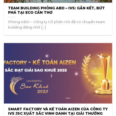
TEAM BUILDING PHÒNG ABD – IVS: GẮN KẾT, BỨT
PHÁ TẠI ECO CẦN THƠ
Phòng ABD – Công ty Cổ phần IVS đã có chuyến team
building đáng nhớ [...]
SMART FACTORY VÀ KẾ TOÁN AIZEN CỦA CÔNG TY
IVS JSC XUẤT SẮC VINH DANH TẠI GIẢI THƯỞNG