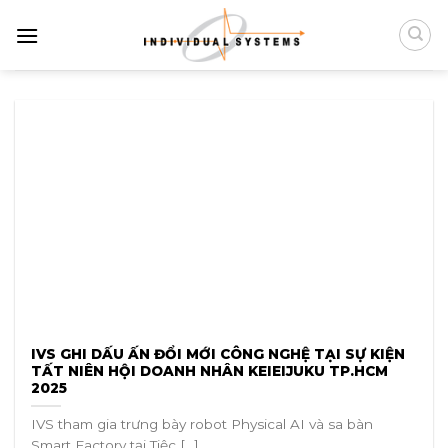
Chuyển
đến
nội
dung
IVS GHI DẤU ẤN ĐỔI MỚI CÔNG NGHỆ TẠI SỰ KIỆN
TẤT NIÊN HỘI DOANH NHÂN KEIEIJUKU TP.HCM
2025
IVS tham gia trưng bày robot Physical AI và sa bàn
Smart Factory tại Tiệc [...]