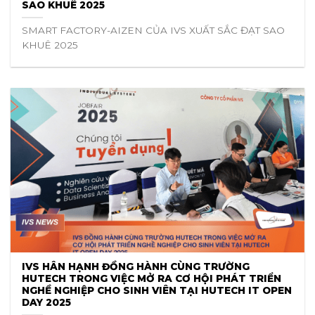
SAO KHUÊ 2025
SMART FACTORY-AIZEN CỦA IVS XUẤT SẮC ĐẠT SAO
KHUÊ 2025
IVS HÂN HẠNH ĐỒNG HÀNH CÙNG TRƯỜNG
HUTECH TRONG VIỆC MỞ RA CƠ HỘI PHÁT TRIỂN
NGHỀ NGHIỆP CHO SINH VIÊN TẠI HUTECH IT OPEN
DAY 2025